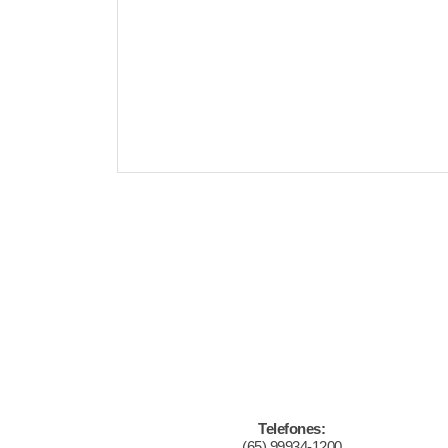
Telefones:
(65) 99934-1200