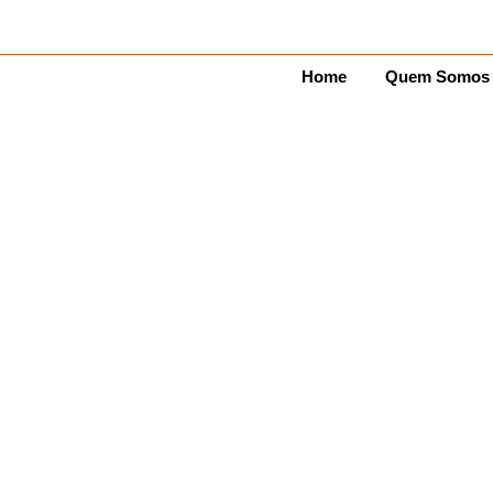
Home
Quem Somos