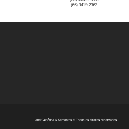
(66) 3419-2363
Land Genética & Sementes © Todos os direitos reservados